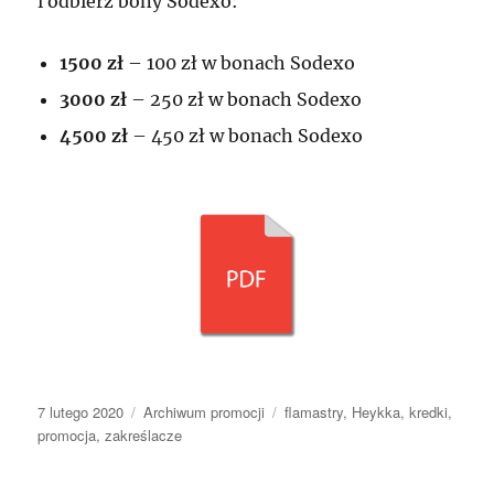
i odbierz bony Sodexo:
1500 zł
– 100 zł w bonach Sodexo
3000 zł
– 250 zł w bonach Sodexo
4500 zł
– 450 zł w bonach Sodexo
Data
Kategorie
Tagi
7 lutego 2020
Archiwum promocji
flamastry
,
Heykka
,
kredki
,
publikacji
promocja
,
zakreślacze