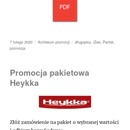
Data
Kategorie
Tagi
7 lutego 2020
Archiwum promocji
długopisy
,
iZee
,
Pentel
,
publikacji
promocja
Promocja pakietowa
Heykka
Złóż zamówienie na pakiet o wybranej wartości