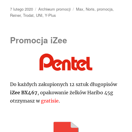
Data
Kategorie
Tagi
7 lutego 2020
Archiwum promocji
Max
,
Noris
,
promocja
,
publikacji
Reiner
,
Trodat
,
UNI
,
Y-Plus
Promocja iZee
Do każdych zakupionych 12 sztuk długopisów
iZee BX467
, opakowanie żelków Haribo 45g
otrzymasz w
gratisie
.