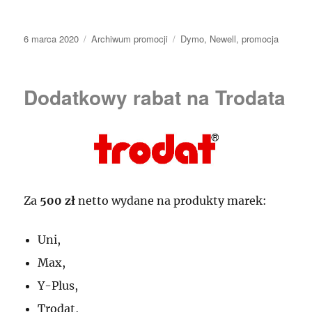
Data
Kategorie
Tagi
6 marca 2020
Archiwum promocji
Dymo
,
Newell
,
promocja
publikacji
Dodatkowy rabat na Trodata
Za
500 zł
netto wydane na produkty marek:
Uni,
Max,
Y-Plus,
Trodat,