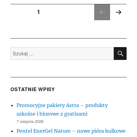
Stronicowanie
STRONA
1
NAST
wpisów
ĘPN
A
STR
ONA
SZU
Szukaj:
OSTATNIE WPISY
Promocyjne pakiety Astra – produkty
szkolne i biurowe z gratisami
7 sierpnia 2026
Pentel EnerGel Nature – nowe pióra kulkowe