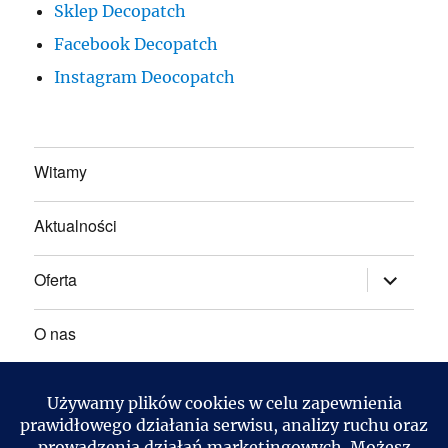
Sklep Decopatch
Facebook Decopatch
Instagram Deocopatch
Witamy
Aktualności
rozwiń
Oferta
menu
potomne
O nas
rozwiń
Dodatkowe informacje
menu
potomne
Kontakt