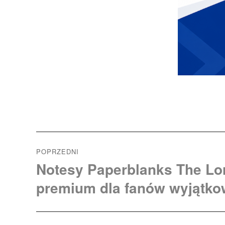
Nawigacja
POPRZEDNI
wpisu
Notesy Paperblanks The Lor
Poprzedni
wpis:
premium dla fanów wyjątko