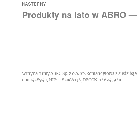
NASTĘPNY
Produkty na lato w ABRO —
Następny
wpis:
Witryna firmy ABRO Sp. z o.o. Sp. komandytowa z siedzibą 
0000428940, NIP: 1182086136, REGON: 146243940